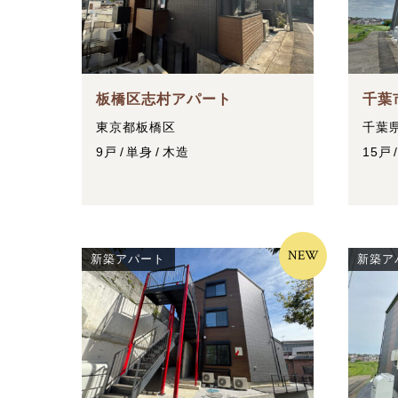
板橋区志村アパート
千葉
東京都板橋区
千葉
9戸
単身
木造
15戸
NEW
新築アパート
新築ア