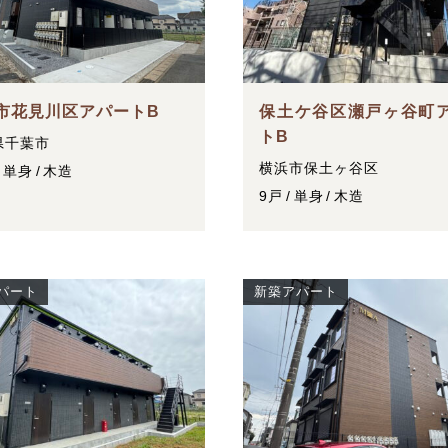
市花見川区アパートB
保土ケ谷区瀬戸ヶ谷町
トB
県千葉市
横浜市保土ヶ谷区
単身
木造
9戸
単身
木造
パート
新築アパート