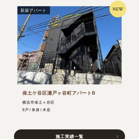
NEW
新築アパート
保土ケ谷区瀬戸ヶ谷町アパートB
横浜市保土ヶ谷区
9戸
単身
木造
施工実績一覧