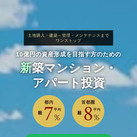
土地購入・建築～管理・メンテナンスまで
ワンストップ
10億円の資産形成を目指す方のための
新
築マンション・
アパート投資
都内
首都圏
7
8
利回り
利回り
平均
平均
%
%