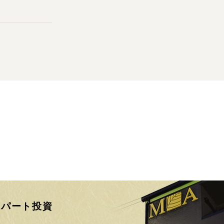
身
アパート投資