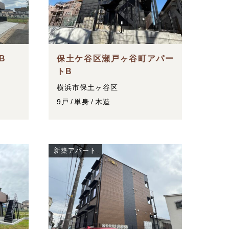
B
保土ケ谷区瀬戸ヶ谷町アパー
トB
横浜市保土ヶ谷区
9戸
単身
木造
新築アパート