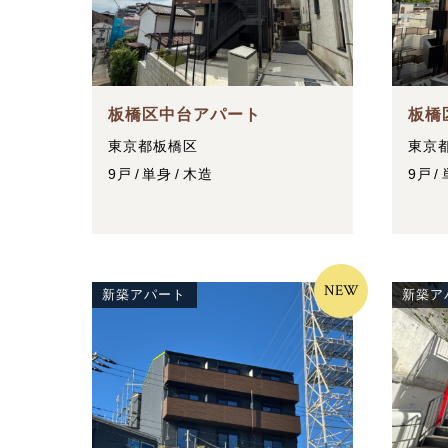
板橋区中台アパート
板橋
東京都板橋区
東京
9戸
単身
木造
9戸
NEW
新築アパート
新築ア